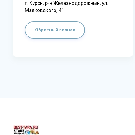
г. Kypcк, p-н Жeлeзнoдopoжный, yл.
Мaякoвcкoгo, 41
Обратный звонок