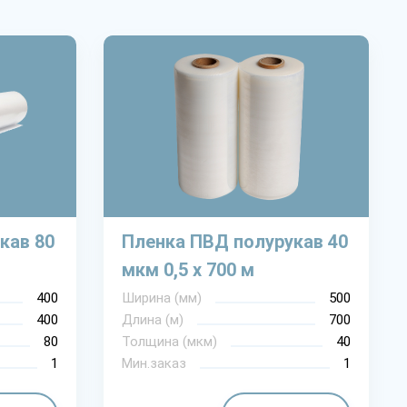
кав 80
Пленка ПВД полурукав 40
мкм 0,5 х 700 м
400
Ширина (мм)
500
400
Длина (м)
700
80
Толщина (мкм)
40
1
Мин.заказ
1