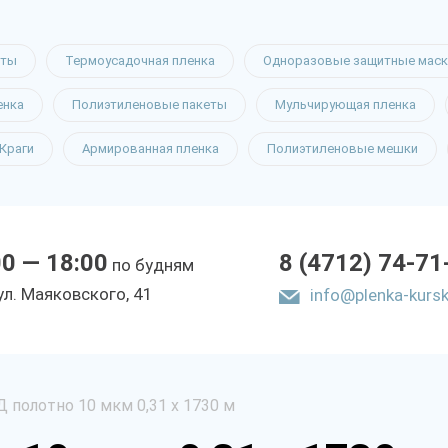
еты
Термоусадочная пленка
Одноразовые защитные маск
енка
Полиэтиленовые пакеты
Мульчирующая пленка
Краги
Армированная пленка
Полиэтиленовые мешки
00 — 18:00
8 (4712) 74-71
по будням
yл. Мaякoвcкoгo, 41
info@plenka-kursk
 полотно 10 мкм 0,31 х 1730 м