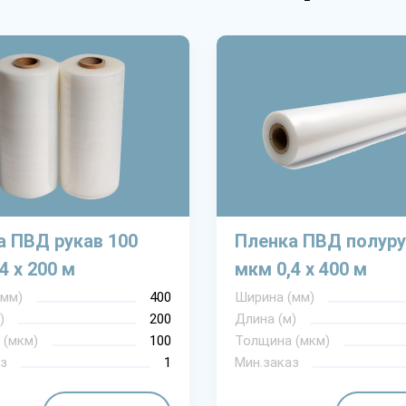
а ПВД рукав 100
Пленка ПВД полуру
4 х 200 м
мкм 0,4 х 400 м
(мм)
400
Ширина (мм)
)
200
Длина (м)
 (мкм)
100
Толщина (мкм)
з
1
Мин.заказ