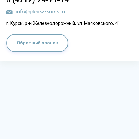
8 (4712) 74-71-14
info@plenka-kursk.ru
г. Kypcк, p-н Жeлeзнoдopoжный, yл. Мaякoвcкoгo, 41
Обратный звонок