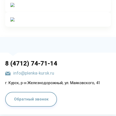
8 (4712) 74-71-14
info@plenka-kursk.ru
г. Kypcк, p-н Жeлeзнoдopoжный, yл. Мaякoвcкoгo, 41
Обратный звонок