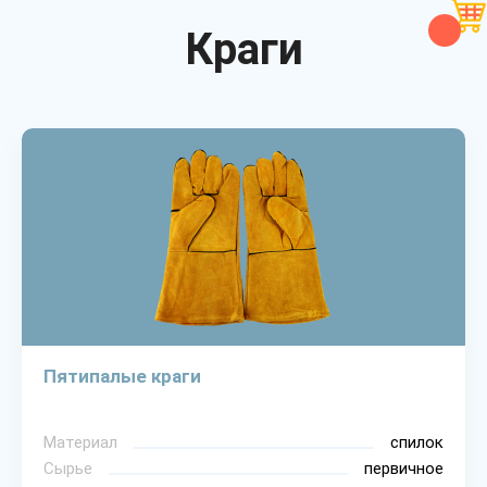
Краги
Пятипалые краги
Материал
спилок
Сырье
первичное