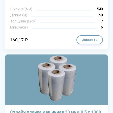
Ширина (мм)
540
Длина (м)
150
Толщина (мкм)
17
Мин.заказ
6
160.17 ₽
Заказать
Стрейч пленка машинная 23 мкм 0,5 х 1380