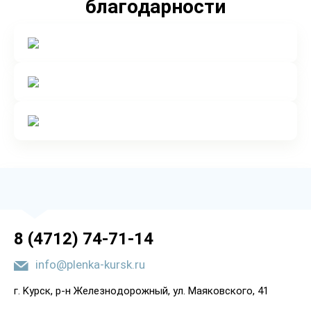
благодарности
8 (4712) 74-71-14
info@plenka-kursk.ru
г. Kypcк, p-н Жeлeзнoдopoжный, yл. Мaякoвcкoгo, 41