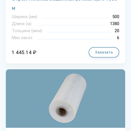
м
Ширина (мм)
500
Длина (м)
1380
Толщина (мкм)
20
Мин.заказ
6
1 445.14 ₽
Заказать