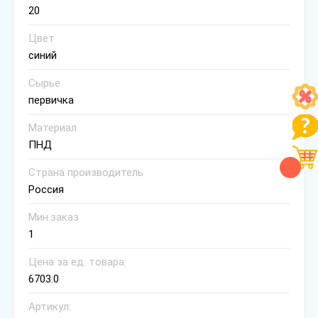
20
Цвет
синий
Сырье
первичка
Материал
ПНД
Страна производитель
Россия
Мин.заказ
1
Цена за ед. товара:
6703.0
Артикул: