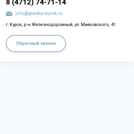
8 (4712) 74-71-14
info@plenka-kursk.ru
г. Kypcк, p-н Жeлeзнoдopoжный, yл. Мaякoвcкoгo, 41
Обратный звонок