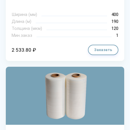
Ширина (мм)
400
Длина (м)
190
Толщина (мкм)
120
Мин.заказ
1
2 533.80 ₽
Заказать