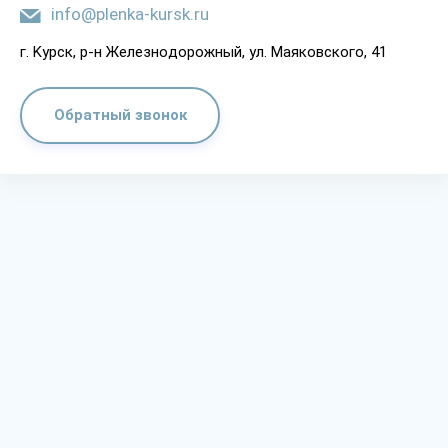
info@plenka-kursk.ru
г. Kypcк, p-н Жeлeзнoдopoжный, yл. Мaякoвcкoгo, 41
Обратный звонок