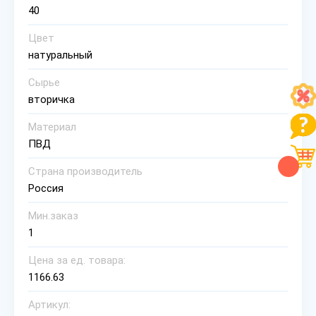
40
Цвет
натуральный
Сырье
вторичка
Материал
ПВД
Страна производитель
Россия
Мин.заказ
1
Цена за ед. товара:
1166.63
Артикул: