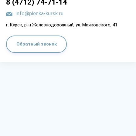
8 (4712) 74-71-14
info@plenka-kursk.ru
г. Kypcк, p-н Жeлeзнoдopoжный, yл. Мaякoвcкoгo, 41
Обратный звонок