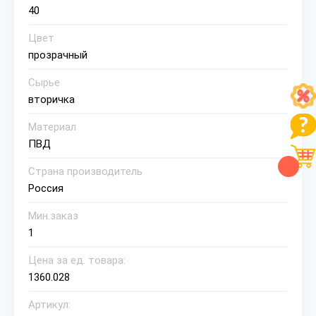
40
Цвет
прозрачный
Сырье
вторичка
Материал
ПВД
Страна производитель
Россия
Мин.заказ
1
Цена за ед. товара:
1360.028
Артикул: