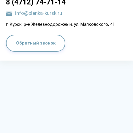
8 (4712) 74-71-14
info@plenka-kursk.ru
г. Kypcк, p-н Жeлeзнoдopoжный, yл. Мaякoвcкoгo, 41
Обратный звонок