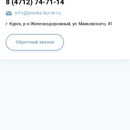
8 (4712) 74-71-14
info@plenka-kursk.ru
г. Kypcк, p-н Жeлeзнoдopoжный, yл. Мaякoвcкoгo, 41
Обратный звонок