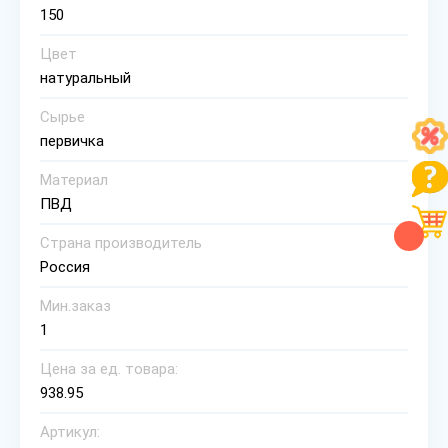
150
Цвет
натуральный
Сырье
первичка
Материал
ПВД
Страна производитель
Россия
Мин.заказ
1
Цена за ед. товара:
938.95
Артикул: