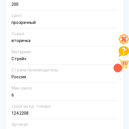
200
Цвет
прозрачный
Сырье
вторичка
Материал
Стрейч
Страна производитель
Россия
Мин.заказ
6
Цена за ед. товара:
124.2208
Артикул: