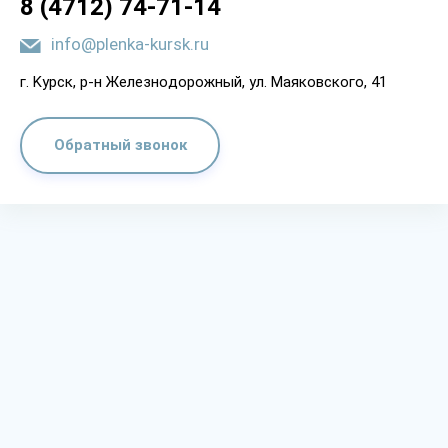
8 (4712) 74-71-14
info@plenka-kursk.ru
г. Kypcк, p-н Жeлeзнoдopoжный, yл. Мaякoвcкoгo, 41
Обратный звонок