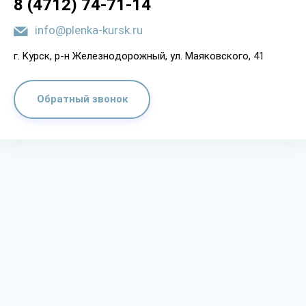
8 (4712) 74-71-14
info@plenka-kursk.ru
г. Kypcк, p-н Жeлeзнoдopoжный, yл. Мaякoвcкoгo, 41
Обратный звонок