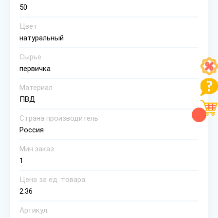
50
Цвет
натуральный
Сырье
первичка
Материал
ПВД
Страна производитель
Россия
Мин.заказ
1
Цена за ед. товара:
2.36
Артикул: