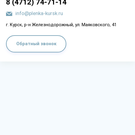
8 (4712) 74-71-14
info@plenka-kursk.ru
г. Kypcк, p-н Жeлeзнoдopoжный, yл. Мaякoвcкoгo, 41
Обратный звонок