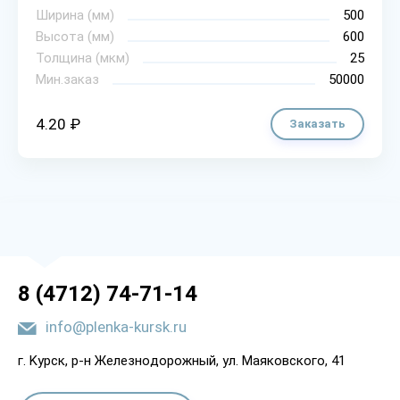
Ширина (мм)
500
Высота (мм)
600
Толщина (мкм)
25
Мин.заказ
50000
4.20 ₽
Заказать
8 (4712) 74-71-14
info@plenka-kursk.ru
г. Kypcк, p-н Жeлeзнoдopoжный, yл. Мaякoвcкoгo, 41