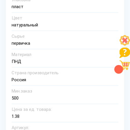
пласт
Цвет
натуральный
Сырье
первичка
Материал
ПНД
Страна производитель
Россия
Мин.заказ
500
Цена за ед. товара:
1.38
Артикул: