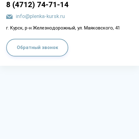
8 (4712) 74-71-14
info@plenka-kursk.ru
г. Kypcк, p-н Жeлeзнoдopoжный, yл. Мaякoвcкoгo, 41
Обратный звонок