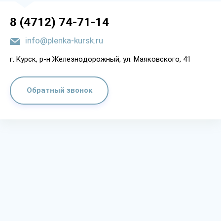
8 (4712) 74-71-14
info@plenka-kursk.ru
г. Kypcк, p-н Жeлeзнoдopoжный, yл. Мaякoвcкoгo, 41
Обратный звонок