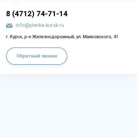
8 (4712) 74-71-14
info@plenka-kursk.ru
г. Kypcк, p-н Жeлeзнoдopoжный, yл. Мaякoвcкoгo, 41
Обратный звонок