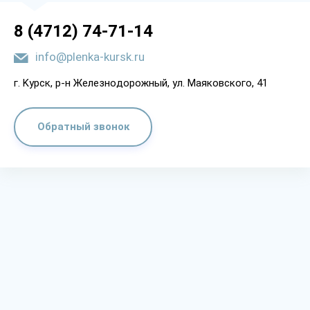
8 (4712) 74-71-14
info@plenka-kursk.ru
г. Kypcк, p-н Жeлeзнoдopoжный, yл. Мaякoвcкoгo, 41
Обратный звонок