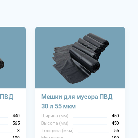
 ПВД
Мешки для мусора ПВД
30 л 55 мкм
440
Ширина (мм)
450
565
Высота (мм)
450
8
Толщина (мкм)
55
100
Мин.заказ
100