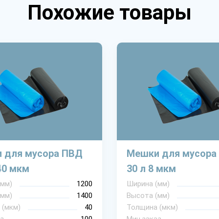
Похожие товары
 для мусора ПВД
Мешки для мусора
40 мкм
30 л 8 мкм
(мм)
1200
Ширина (мм)
(мм)
1400
Высота (мм)
 (мкм)
40
Толщина (мкм)
з
100
Мин.заказ