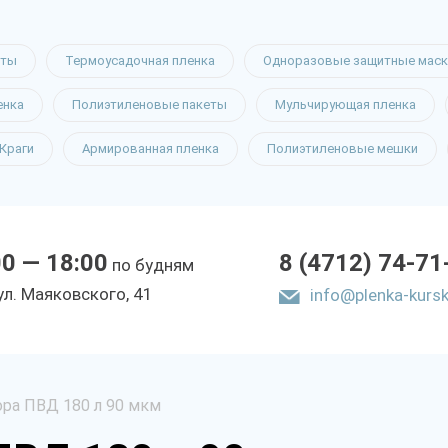
еты
Термоусадочная пленка
Одноразовые защитные маск
енка
Полиэтиленовые пакеты
Мульчирующая пленка
Краги
Армированная пленка
Полиэтиленовые мешки
00 — 18:00
8 (4712) 74-71
по будням
yл. Мaякoвcкoгo, 41
info@plenka-kursk
ра ПВД 180 л 90 мкм