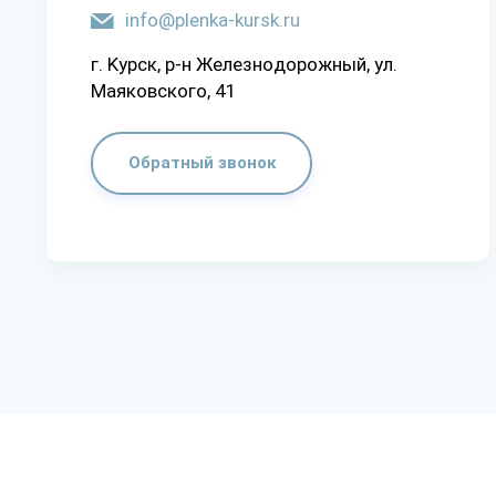
info@plenka-kursk.ru
г. Kypcк, p-н Жeлeзнoдopoжный, yл.
Мaякoвcкoгo, 41
Обратный звонок