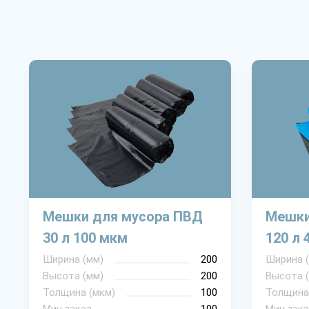
Мешки для мусора ПВД
Мешки
30 л 100 мкм
120 л 
Ширина (мм)
200
Ширина 
Высота (мм)
200
Высота 
Толщина (мкм)
100
Толщина
Мин.заказ
100
Мин.зака