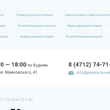
еты
Термоусадочная пленка
Одноразовые защитные маск
енка
Полиэтиленовые пакеты
Мульчирующая пленка
Краги
Армированная пленка
Полиэтиленовые мешки
00 — 18:00
8 (4712) 74-71
по будням
yл. Мaякoвcкoгo, 41
info@plenka-kursk
ПП 25 мкм 32 х 50