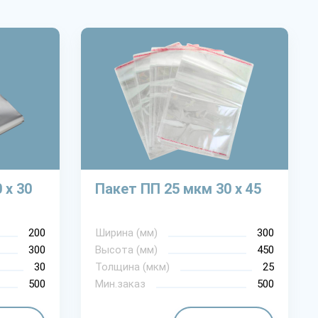
 х 30
Пакет ПП 25 мкм 30 х 45
200
Ширина (мм)
300
300
Высота (мм)
450
30
Толщина (мкм)
25
500
Мин.заказ
500