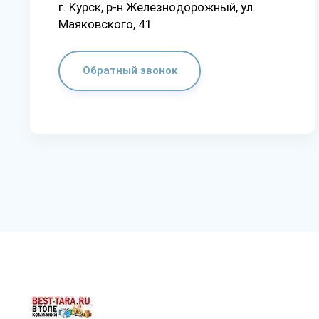
г. Kypcк, p-н Жeлeзнoдopoжный, yл.
Мaякoвcкoгo, 41
Обратный звонок