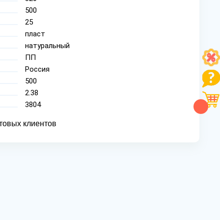
500
25
пласт
натуральный
ПП
Россия
500
2.38
3804
товых клиентов