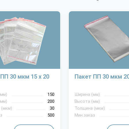
ПП 30 мкм 15 х 20
Пакет ПП 30 мкм 20
(мм)
150
Ширина (мм)
(мм)
200
Высота (мм)
 (мкм)
30
Толщина (мкм)
з
500
Мин.заказ