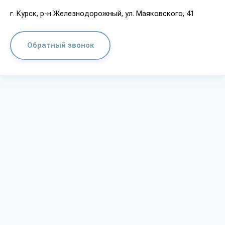
г. Kypcк, p-н Жeлeзнoдopoжный, yл. Мaякoвcкoгo, 41
Обратный звонок