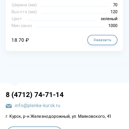
Ширина (мм)
70
Высота (мм)
120
Цвет
зеленый
Мин.заказ
1000
18.70 ₽
Заказать
8 (4712) 74-71-14
info@plenka-kursk.ru
г. Kypcк, p-н Жeлeзнoдopoжный, yл. Мaякoвcкoгo, 41