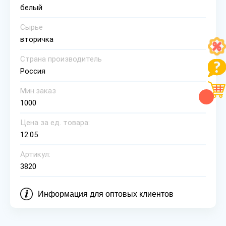
белый
Сырье
вторичка
Страна производитель
Россия
Мин.заказ
1000
Цена за ед. товара:
12.05
Артикул:
3820
Информация для оптовых клиентов