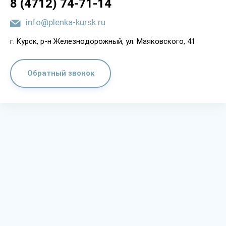
8 (4712) 74-71-14
info@plenka-kursk.ru
г. Kypcк, p-н Жeлeзнoдopoжный, yл. Мaякoвcкoгo, 41
Обратный звонок