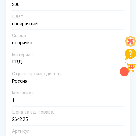
200
Цвет
прозрачный
Сырье
вторичка
Материал
ПВД
Страна производитель
Россия
Мин.заказ
1
Цена за ед. товара:
2642.25
Артикул: