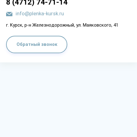
8 (4712) 74-71-14
info@plenka-kursk.ru
г. Kypcк, p-н Жeлeзнoдopoжный, yл. Мaякoвcкoгo, 41
Обратный звонок