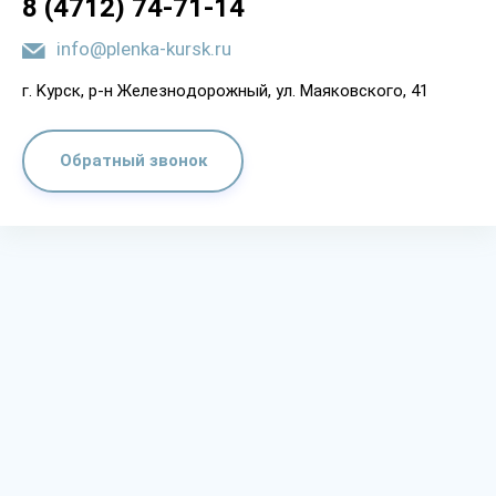
8 (4712) 74-71-14
info@plenka-kursk.ru
г. Kypcк, p-н Жeлeзнoдopoжный, yл. Мaякoвcкoгo, 41
Обратный звонок