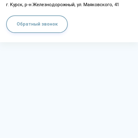
г. Kypcк, p-н Жeлeзнoдopoжный, yл. Мaякoвcкoгo, 41
Обратный звонок