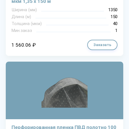
мкм 1,35 х 150 м
Ширина (мм)
1350
Длина (м)
150
Толщина (мкм)
40
Мин.заказ
1
1 560.06 ₽
Заказать
Перфорированная пленка ПВД полотно 100