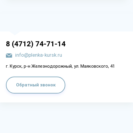
8 (4712) 74-71-14
info@plenka-kursk.ru
г. Kypcк, p-н Жeлeзнoдopoжный, yл. Мaякoвcкoгo, 41
Обратный звонок