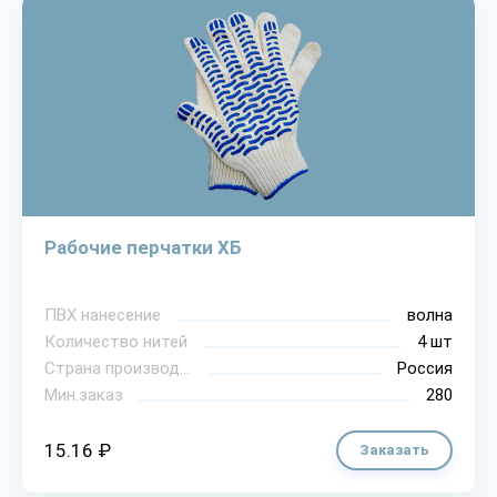
Рабочие перчатки ХБ
ПВХ нанесение
волна
Количество нитей
4 шт
Страна производитель
Россия
Мин.заказ
280
15.16 ₽
Заказать