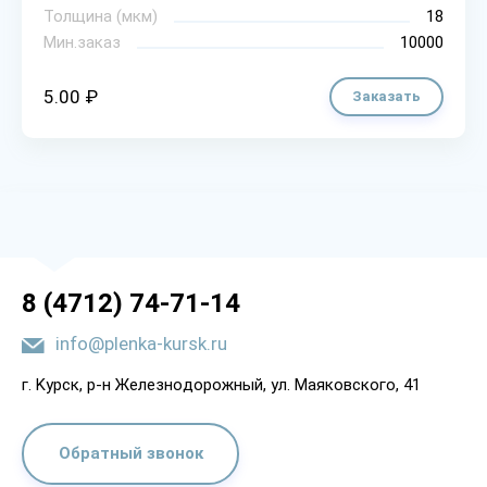
Толщина (мкм)
18
Мин.заказ
10000
5.00 ₽
Заказать
8 (4712) 74-71-14
info@plenka-kursk.ru
г. Kypcк, p-н Жeлeзнoдopoжный, yл. Мaякoвcкoгo, 41
Обратный звонок