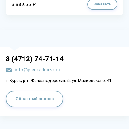
3 889.66 ₽
Заказать
8 (4712) 74-71-14
info@plenka-kursk.ru
г. Kypcк, p-н Жeлeзнoдopoжный, yл. Мaякoвcкoгo, 41
Обратный звонок