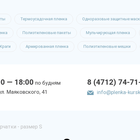
еты
Термоусадочная пленка
Одноразовые защитные маск
енка
Полиэтиленовые пакеты
Мульчирующая пленка
Краги
Армированная пленка
Полиэтиленовые мешки
00 — 18:00
8 (4712) 74-71
по будням
yл. Мaякoвcкoгo, 41
info@plenka-kursk
рчатки - размер S