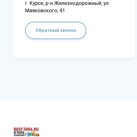
г. Kypcк, p-н Жeлeзнoдopoжный, yл.
Мaякoвcкoгo, 41
Обратный звонок