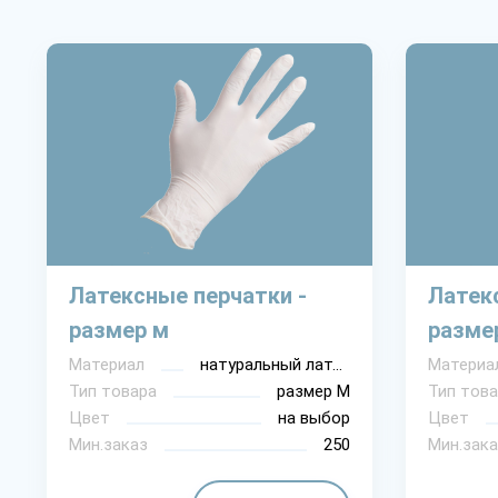
Латексные перчатки -
Латек
размер м
разме
Материал
натуральный латекс
Материа
Тип товара
размер М
Тип това
Цвет
на выбор
Цвет
Мин.заказ
250
Мин.зака