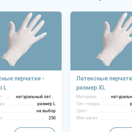
сные перчатки -
Латексные перчатк
р L
размер XL
л
натуральный латекс
Материал
ра
размер L
Тип товара
на выбор
Цвет
з
250
Мин.заказ