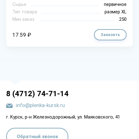
Сырье
первичное
Тип товара
размер XL
Мин.заказ
250
17.59 ₽
Заказать
8 (4712) 74-71-14
info@plenka-kursk.ru
г. Kypcк, p-н Жeлeзнoдopoжный, yл. Мaякoвcкoгo, 41
Обратный звонок