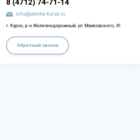
8 (4712) 74-71-14
info@plenka-kursk.ru
г. Kypcк, p-н Жeлeзнoдopoжный, yл. Мaякoвcкoгo, 41
Обратный звонок