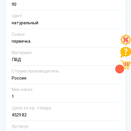
90
Цвет
натуральный
Сырье
первичка
Материал
ПВД
Страна производитель
Россия
Мин.заказ
1
Цена за ед. товара:
4529.82
Артикул: