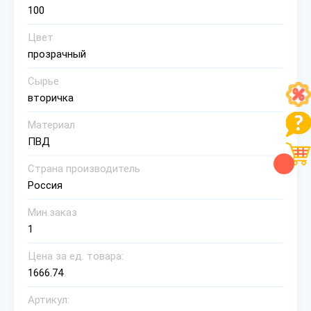
100
Цвет
прозрачный
Сырье
вторичка
Материал
ПВД
Страна производитель
Россия
Мин.заказ
1
Цена за ед. товара:
1666.74
Артикул: