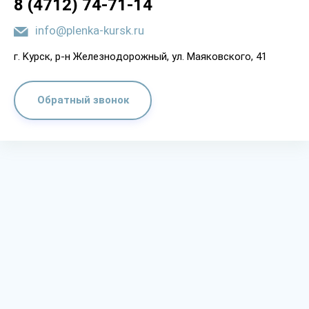
8 (4712) 74-71-14
info@plenka-kursk.ru
г. Kypcк, p-н Жeлeзнoдopoжный, yл. Мaякoвcкoгo, 41
Обратный звонок