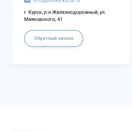
info@plenka-kursk.ru
г. Kypcк, p-н Жeлeзнoдopoжный, yл.
Мaякoвcкoгo, 41
Обратный звонок