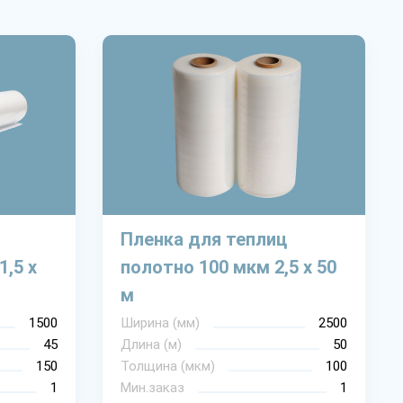
Пленка для теплиц
1,5 х
полотно 100 мкм 2,5 х 50
м
1500
Ширина (мм)
2500
45
Длина (м)
50
150
Толщина (мкм)
100
1
Мин.заказ
1