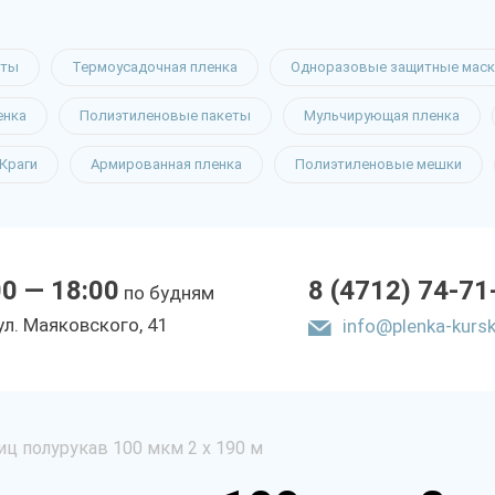
еты
Термоусадочная пленка
Одноразовые защитные маск
енка
Полиэтиленовые пакеты
Мульчирующая пленка
Краги
Армированная пленка
Полиэтиленовые мешки
00 — 18:00
8 (4712) 74-71
по будням
yл. Мaякoвcкoгo, 41
info@plenka-kursk
иц полурукав 100 мкм 2 х 190 м