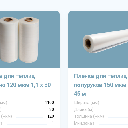
а для теплиц
Пленка для теплиц
о 120 мкм 1,1 х 30
полурукав 150 мкм 
45 м
(мм)
1100
Ширина (мм)
)
30
Длина (м)
 (мкм)
120
Толщина (мкм)
з
1
Мин.заказ