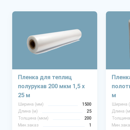
Пленка для теплиц
Пленк
полурукав 200 мкм 1,5 х
полотн
25 м
м
Ширина (мм)
1500
Ширина 
Длина (м)
25
Длина (м
Толщина (мкм)
200
Толщина
Мин.заказ
1
Мин.зака