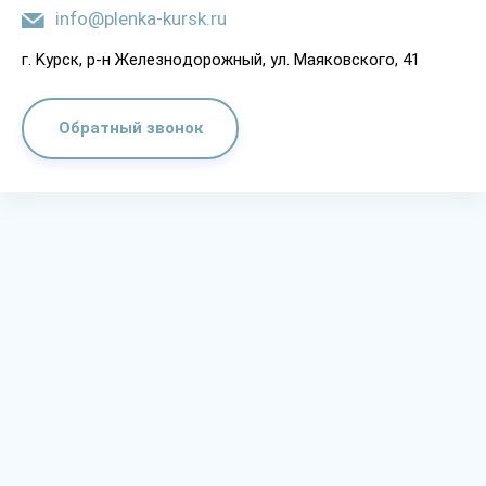
info@plenka-kursk.ru
г. Kypcк, p-н Жeлeзнoдopoжный, yл. Мaякoвcкoгo, 41
Обратный звонок