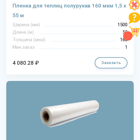
Пленка для теплиц полурукав 160 мкм 1,5 х
55 м
Ширина (мм)
1500
Длина (м)
55
Толщина (мкм)
160
Мин.заказ
1
4 080.28 ₽
Заказать