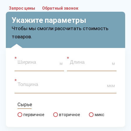
Запрос цены
Обратный звонок
Укажите параметры
Чтобы мы смогли рассчитать стоимость
товаров.
м
м
мкм
Сырье
первичное
вторичное
микс