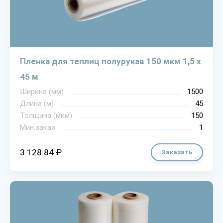
Пленка для теплиц полурукав 150 мкм 1,5 х
45 м
Ширина (мм)
1500
Длина (м)
45
Толщина (мкм)
150
Мин.заказ
1
3 128.84 ₽
Заказать