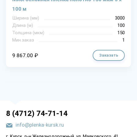
100 м
Ширина (мм)
3000
Длина (м)
100
Толщина (мкм)
150
Мин.заказ
1
9 867.00 ₽
Заказать
8 (4712) 74-71-14
info@plenka-kursk.ru
г. Kypcк, p-н Жeлeзнoдopoжный, yл. Мaякoвcкoгo, 41