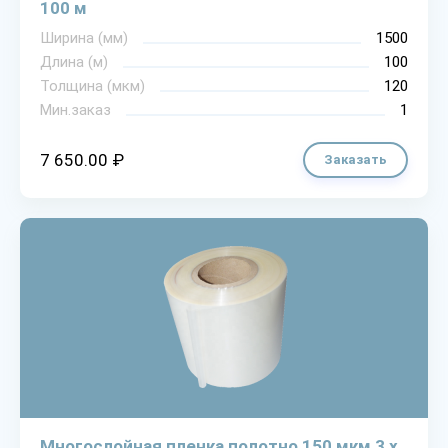
100 м
Ширина (мм)
1500
Длина (м)
100
Толщина (мкм)
120
Мин.заказ
1
7 650.00 ₽
Заказать
Многослойная пленка полотно 150 мкм 3 х