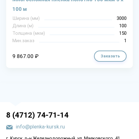
100 м
Ширина (мм)
3000
Длина (м)
100
Толщина (мкм)
150
Мин.заказ
1
9 867.00 ₽
Заказать
8 (4712) 74-71-14
info@plenka-kursk.ru
г. Kypcк, p-н Жeлeзнoдopoжный, yл. Мaякoвcкoгo, 41