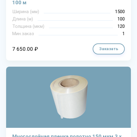
100 м
Ширина (мм)
1500
Длина (м)
100
Толщина (мкм)
120
Мин.заказ
1
7 650.00 ₽
Заказать
Многослойная пленка полотно 150 мкм 3 х