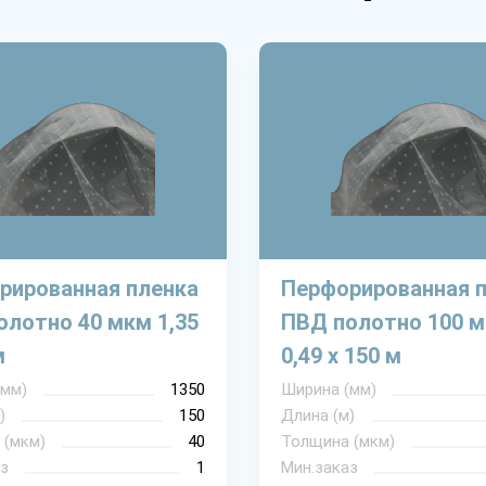
рированная пленка
Перфорированная 
олотно 40 мкм 1,35
ПВД полотно 100 
м
0,49 х 150 м
(мм)
1350
Ширина (мм)
)
150
Длина (м)
 (мкм)
40
Толщина (мкм)
з
1
Мин.заказ