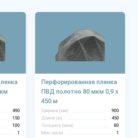
пленка
Перфорированная пленка
мкм
ПВД полотно 80 мкм 0,9 х
450 м
490
Ширина (мм)
900
150
Длина (м)
450
100
Толщина (мкм)
80
1
Мин.заказ
1