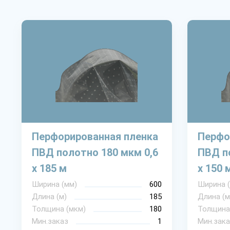
Перфорированная пленка
Перфо
ПВД полотно 180 мкм 0,6
ПВД п
х 185 м
х 150 
Ширина (мм)
600
Ширина 
Длина (м)
185
Длина (м
Толщина (мкм)
180
Толщина
Мин.заказ
1
Мин.зака