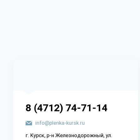
8 (4712) 74-71-14
info@plenka-kursk.ru
г. Kypcк, p-н Жeлeзнoдopoжный, yл.