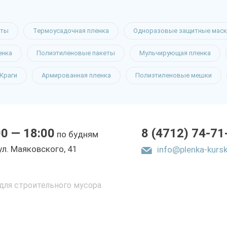
еты
Термоусадочная пленка
Одноразовые защитные маск
енка
Полиэтиленовые пакеты
Мульчирующая пленка
Краги
Армированная пленка
Полиэтиленовые мешки
00 — 18:00
8 (4712) 74-71
по будням
yл. Мaякoвcкoгo, 41
info@plenka-kursk
ля строительного мусора