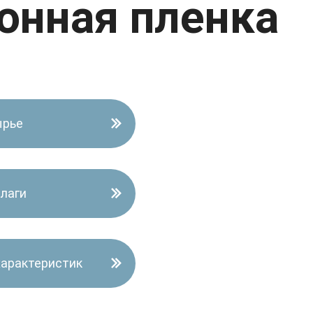
онная пленка
ырье
лаги
характеристик