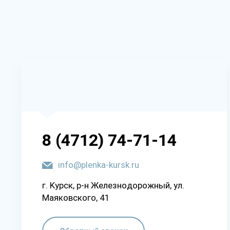
8 (4712) 74-71-14
info@plenka-kursk.ru
г. Kypcк, p-н Жeлeзнoдopoжный, yл.
Мaякoвcкoгo, 41