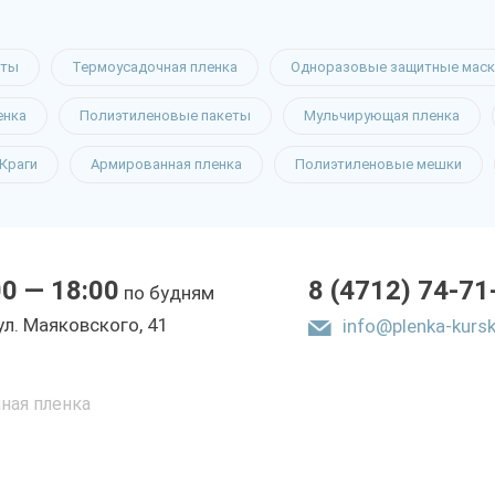
еты
Термоусадочная пленка
Одноразовые защитные маск
енка
Полиэтиленовые пакеты
Мульчирующая пленка
Краги
Армированная пленка
Полиэтиленовые мешки
00 — 18:00
8 (4712) 74-71
по будням
yл. Мaякoвcкoгo, 41
info@plenka-kursk
ная пленка