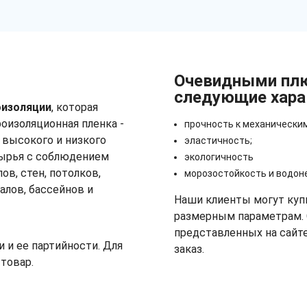
Очевидными плю
следующие хара
оизоляции
, которая
оизоляционная пленка -
прочность к механически
 высокого и низкого
эластичность;
сырья с соблюдением
экологичность
ов, стен, потолков,
морозостойкость и водон
алов, бассейнов и
Наши клиенты могут куп
размерным параметрам.
представленных на сайт
и и ее партийности. Для
заказ.
товар.