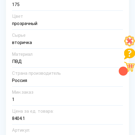
175
Цвет
прозрачный
Сырье
вторичка
Материал
ПВД
Страна производитель
Россия
Мин.заказ
1
Цена за ед. товара:
8404.1
Артикул: