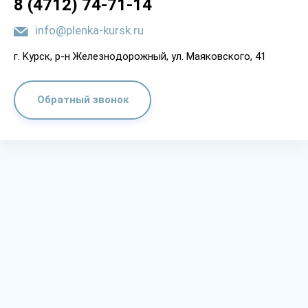
8 (4712) 74-71-14
info@plenka-kursk.ru
г. Kypcк, p-н Жeлeзнoдopoжный, yл. Мaякoвcкoгo, 41
Обратный звонок